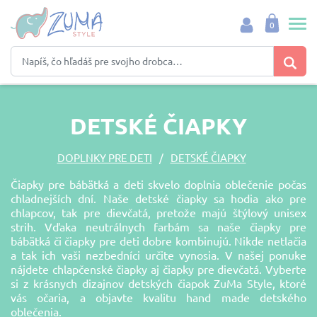
0
DETSKÉ ČIAPKY
DOPLNKY PRE DETI
DETSKÉ ČIAPKY
Čiapky pre bábätká a deti skvelo doplnia oblečenie počas
chladnejších dní. Naše detské čiapky sa hodia ako pre
chlapcov, tak pre dievčatá, pretože majú štýlový unisex
strih. Vďaka neutrálnych farbám sa naše čiapky pre
bábätká či čiapky pre deti dobre kombinujú. Nikde netlačia
a tak ich vaši nezbedníci určite vynosia. V našej ponuke
nájdete chlapčenské čiapky aj čiapky pre dievčatá. Vyberte
si z krásnych dizajnov detských čiapok ZuMa Style, ktoré
vás očaria, a objavte kvalitu hand made detského
oblečenia.