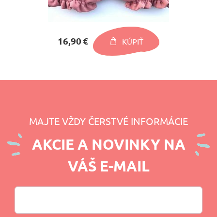
16,90 €
KÚPIŤ
MAJTE VŽDY ČERSTVÉ INFORMÁCIE
AKCIE A NOVINKY NA
VÁŠ E-MAIL