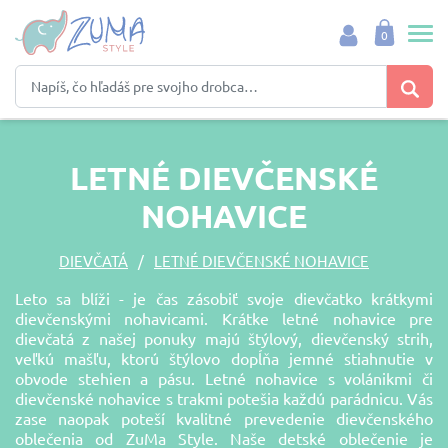
0
LETNÉ DIEVČENSKÉ
NOHAVICE
DIEVČATÁ
LETNÉ DIEVČENSKÉ NOHAVICE
Leto sa blíži - je čas zásobiť svoje dievčatko krátkymi
dievčenskými nohavicami. Krátke letné nohavice pre
dievčatá z našej ponuky majú štýlový, dievčenský strih,
veľkú mašľu, ktorú štýlovo dopĺňa jemné stiahnutie v
obvode stehien a pásu.
Letné nohavice s volánikmi či
dievčenské nohavice s trakmi potešia každú parádnicu. Vás
zase naopak poteší kvalitné prevedenie dievčenského
oblečenia od ZuMa Style. Naše detské oblečenie je