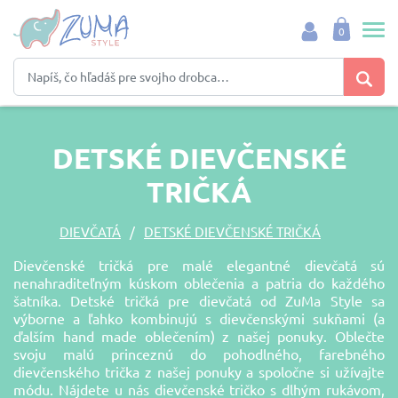
0
DETSKÉ DIEVČENSKÉ
TRIČKÁ
DIEVČATÁ
DETSKÉ DIEVČENSKÉ TRIČKÁ
Dievčenské tričká pre malé elegantné dievčatá sú
nenahraditeľným kúskom oblečenia a patria do každého
šatníka. Detské tričká pre dievčatá od ZuMa Style sa
výborne a ľahko kombinujú s dievčenskými sukňami (a
ďalším hand made oblečením) z našej ponuky. Oblečte
svoju malú princeznú do pohodlného, farebného
dievčenského trička z našej ponuky a spoločne si užívajte
módu. Nájdete u nás dievčenské tričko s dlhým rukávom,