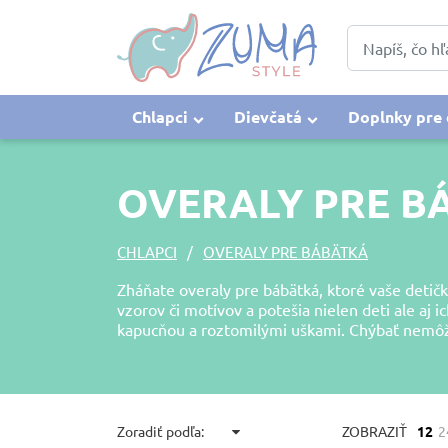
Chlapci
Dievčatá
Doplnky pre 
OVERALY PRE B
CHLAPCI
OVERALY PRE BÁBÄTKÁ
Zháňate overaly pre bábätká, ktoré vaše detič
vzorov či motívov a potešia nielen deti ale aj
kapucňou a roztomilými uškami. Chýbať nemôže
Zoradiť podľa:
ZOBRAZIŤ
12
2