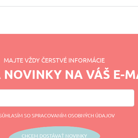
MAJTE VŽDY ČERSTVÉ INFORMÁCIE
A NOVINKY NA VÁŠ E-M
SÚHLASÍM SO SPRACOVANÍM OSOBNÝCH ÚDAJOV
CHCEM DOSTÁVAŤ NOVINKY