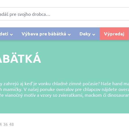
deti
Výbava pre bábätká
Deky
Výpredaj
ÁBÄTKÁ
ky zahrejú aj keď je vonku chladné zimné počasie? Naše hand ma
 ich mamičky. V našej ponuke overalov pre chlapcov nájdete over
 vianočný motív a vzory so zvieratkami, mackom či dinosaura
4
36
48