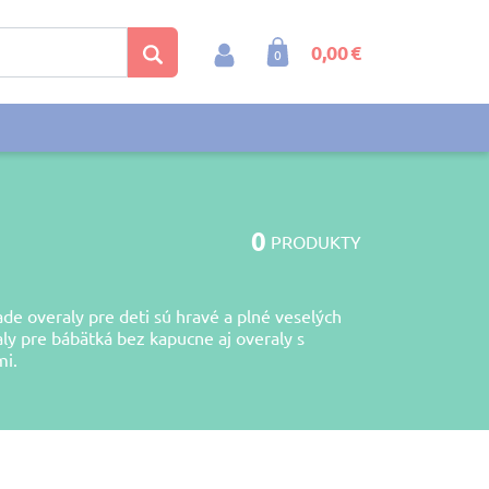
0,00 €
0
0
PRODUKTY
de overaly pre deti sú hravé a plné veselých
aly pre bábätká bez kapucne aj overaly s
mi.