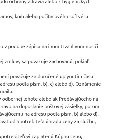
odu ochrany zdravia alebo z hygienických
mov, kníh alebo počítačového softvéru
bo v podobe zápisu na inom trvanlivom nosiči
j zmluvy sa považuje zachovanú, pokiaľ
úpení považuje za doručené uplynutím času
dresu podľa písm. b), c) alebo d). Oznámenie
-mailu.
 v odbernej lehote alebo ak Predávajúceho na
právo na doposlanie poštovej zásielky, potom
vajúcemu na adresu podľa písm. b) alebo d).
vať od Spotrebiteľa úhradu ceny za službu,
Spotrebiteľovi zaplatenú Kúpnu cenu,