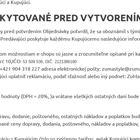
ci a Kupujúci.
OSKYTOVANÉ PRED VYTVOREN
y pred potvrdením Objednávky potvrdil, že sa oboznámil s tým
, Predávajúci poskytuje každému Kupujúcemu nasledujúce infor
ranom možnostiam e-shopu sú jasne a zrozumiteľne opísané pri
irč 10,IČO:
53 509 536,
DIČ: 2121386190
: +421 904 318 227 adresa elektronickej pošty:
zumastyle@zuma
ci uplatniť reklamáciu, podať sťažnosť alebo iný podnet: ZuMa S
nej hodnoty (DPH = 20%, )a vrátane všetkých ostatných daní b
pravu, dodanie, poštovného, ostatných nákladov a poplatkov
ané ceny dopravy, dodania, poštovného, nákladov a poplatkov, z
ciu s Kupujúcim číslo so zvýšenou tarifou, avšak Kupujúci komu