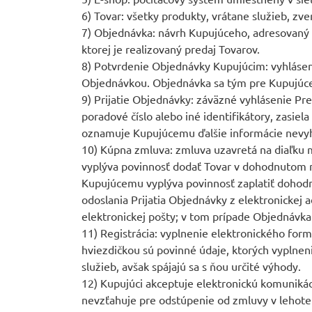
6) Tovar: všetky produkty, vrátane služieb, zv
7) Objednávka: návrh Kupujúceho, adresovaný
ktorej je realizovaný predaj Tovarov.
8) Potvrdenie Objednávky Kupujúcim: vyhláseni
Objednávkou. Objednávka sa tým pre Kupujúce
9) Prijatie Objednávky: záväzné vyhlásenie P
poradové číslo alebo iné identifikátory, zasi
oznamuje Kupujúcemu ďalšie informácie nevy
10) Kúpna zmluva: zmluva uzavretá na diaľku
vyplýva povinnosť dodať Tovar v dohodnutom 
Kupujúcemu vyplýva povinnosť zaplatiť dohod
odoslania Prijatia Objednávky z elektronickej
elektronickej pošty; v tom prípade Objednávka
11) Registrácia: vyplnenie elektronického for
hviezdičkou sú povinné údaje, ktorých vyplnen
služieb, avšak spájajú sa s ňou určité výhody.
12) Kupujúci akceptuje elektronickú komuniká
nevzťahuje pre odstúpenie od zmluvy v lehote 1