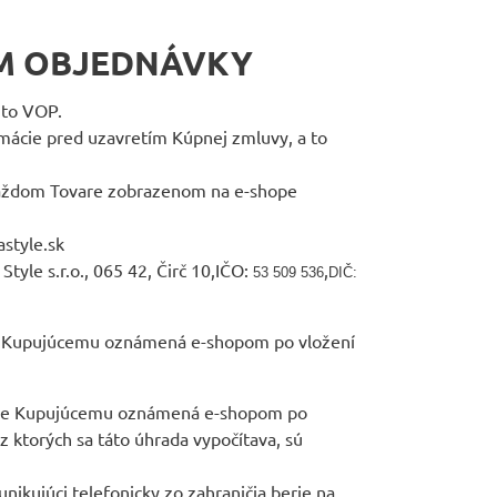
ÍM OBJEDNÁVKY
ito VOP.
mácie pred uzavretím Kúpnej zmluvy, a to
 každom Tovare zobrazenom na e-shope
style.sk
tyle s.r.o., 065 42, Čirč 10,IČO:
,
53 509 536
DIČ:
ude Kupujúcemu oznámená e-shopom po vložení
 bude Kupujúcemu oznámená e-shopom po
 ktorých sa táto úhrada vypočítava, sú
nikujúci telefonicky zo zahraničia berie na