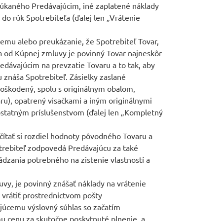
núkaného Predávajúcim, iné zaplatené náklady
do rúk Spotrebiteľa (ďalej len „Vrátenie
cemu alebo preukázanie, že Spotrebiteľ Tovar,
ia od Kúpnej zmluvy je povinný Tovar najneskôr
dávajúcim na prevzatie Tovaru a to tak, aby
znáša Spotrebiteľ. Zásielky zaslané
poškodený, spolu s originálnym obalom,
aru), opatrený visačkami a iným originálnymi
 ostatným príslušenstvom (ďalej len „Kompletný
čítať si rozdiel hodnoty pôvodného Tovaru a
otrebiteľ zodpovedá Predávajúcu za také
dzania potrebného na zistenie vlastností a
uvy, je povinný znášať náklady na vrátenie
 vrátiť prostredníctvom pošty
ajúcemu výslovný súhlas so začatím
u cenu za skutočne poskytnuté plnenie, a