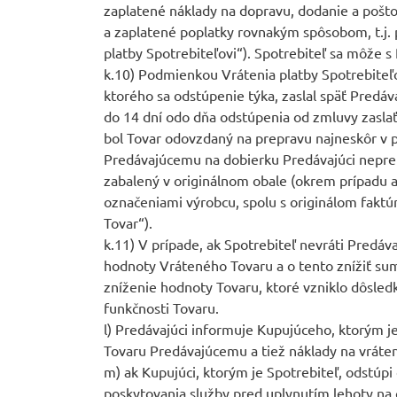
zaplatené náklady na dopravu, dodanie a pošt
a zaplatené poplatky rovnakým spôsobom, t.j. p
platby Spotrebiteľovi“). Spotrebiteľ sa môže 
k.10) Podmienkou Vrátenia platby Spotrebiteľo
ktorého sa odstúpenie týka, zaslal späť Predá
do 14 dní odo dňa odstúpenia od zmluvy zasla
bol Tovar odovzdaný na prepravu najneskôr v p
Predávajúcemu na dobierku Predávajúci neprebe
zabalený v originálnom obale (okrem prípadu ak
označeniami výrobcu, spolu s originálom faktú
Tovar“).
k.11) V prípade, ak Spotrebiteľ nevráti Predá
hodnoty Vráteného Tovaru a o tento znížiť sum
zníženie hodnoty Tovaru, ktoré vzniklo dôsled
funkčnosti Tovaru.
l) Predávajúci informuje Kupujúceho, ktorým je
Tovaru Predávajúcemu a tiež náklady na vráte
m) ak Kupujúci, ktorým je Spotrebiteľ, odstúp
poskytovania služby pred uplynutím lehoty na