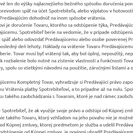
ové len do výšky najlacnejšieho bežného spôsobu doručenia po
revodom späť na účet Spotrebiteľa, alebo výplatou v hotovosti 
s Predávajúcim dohodnúť na inom spôsobe vrátenia.
vi je doručenie Tovaru, ktorého sa odstúpenie týka, Predávajú
vajúcemu. Spotrebiteľ berie na vedomie, že v prípade odstúpen
ť späť alebo odovzdať Predávajúcemu alebo osobe poverenej Pre
osledný deň lehoty. Náklady na vrátenie Tovaru Predávajúcemu 
rie. Tovar musí byť vrátený tak, aby bol úplný, nepoužitý, ne
 rozbalenie bolo nutné na zistenie vlastností a funkčnosti Tov
ry, spolu so všetkými návodmi na použitie, záručnými listami a
vajúcemu Kompletný Tovar, vyhradzuje si Predávajúci právo zapo
u Vrátenia platby Spotrebiteľovi, a to prípadne až na nulu. Sp
ku takého zaobchádzania s Tovarom, ktoré je nad rámec zaobchá
 Spotrebiteľ, že ak využije svoje právo a odstúpi od Kúpnej zml
nie takého Tovaru, ktorý vzhľadom na jeho povahu nie je možné
i od Kúpnej zmluvy, ktorej predmetom je služba a udelil Predáv
 odstúpenie od Kúpnej zmluvy, je povinný uhradiť Predávajúcem