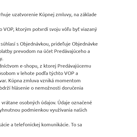
huje uzatvorenie Kúpnej zmluvy, na základe
o VOP, ktorým potvrdí svoju vôľu byť viazaný
 súhlasí s Objednávkou, prideľuje Objednávke
u platby prevodom na účet Predávajúceho a
y.
dníctvom e-shopu, z ktorej Predávajúcemu
ôsobom v lehote podľa týchto VOP a
Tovar. Kúpna zmluva vzniká momentom
obdrží hlásenie o nemožnosti doručenia
vi vrátane osobných údajov. Údaje označené
nevyhnutnou podmienkou využívania našich
cie a telefonickej komunikácie. To sa