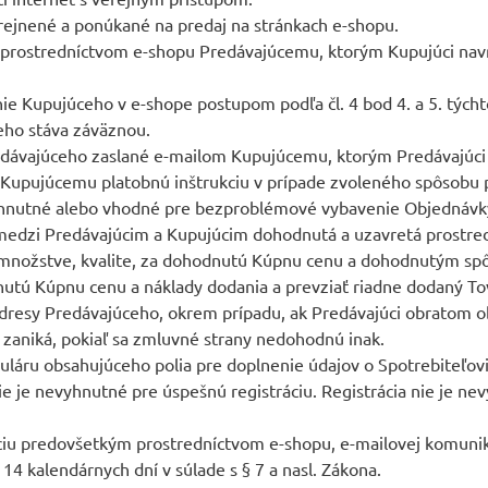
erejnené a ponúkané na predaj na stránkach e-shopu.
 prostredníctvom e-shopu Predávajúcemu, ktorým Kupujúci navr
e Kupujúceho v e-shope postupom podľa čl. 4 bod 4. a 5. týcht
ho stáva záväznou.
redávajúceho zaslané e-mailom Kupujúcemu, ktorým Predávajúci
ela Kupujúcemu platobnú inštrukciu v prípade zvoleného spôsob
hnutné alebo vhodné pre bezproblémové vybavenie Objednávk
 medzi Predávajúcim a Kupujúcim dohodnutá a uzavretá prostre
množstve, kvalite, za dohodnutú Kúpnu cenu a dohodnutým sp
nutú Kúpnu cenu a náklady dodania a prevziať riadne dodaný 
 adresy Predávajúceho, okrem prípadu, ak Predávajúci obratom 
 zaniká, pokiaľ sa zmluvné strany nedohodnú inak.
muláru obsahujúceho polia pre doplnenie údajov o Spotrebiteľo
ie je nevyhnutné pre úspešnú registráciu. Registrácia nie je 
ciu predovšetkým prostredníctvom e-shopu, e-mailovej komuniká
4 kalendárnych dní v súlade s § 7 a nasl. Zákona.