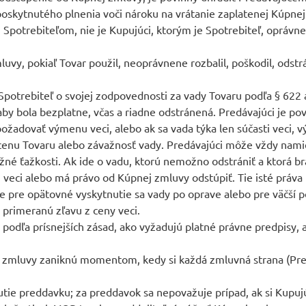
oskytnutého plnenia voči nároku na vrátanie zaplatenej Kúpnej
 Spotrebiteľom, nie je Kupujúci, ktorým je Spotrebiteľ, oprávne
luvy, pokiaľ Tovar použil, neoprávnene rozbalil, poškodil, odst
Spotrebiteľ o svojej zodpovednosti za vady Tovaru podľa § 622 
aby bola bezplatne, včas a riadne odstránená. Predávajúci je p
ožadovať výmenu veci, alebo ak sa vada týka len súčasti veci,
enu Tovaru alebo závažnosť vady. Predávajúci môže vždy nami
né ťažkosti. Ak ide o vadu, ktorú nemožno odstrániť a ktorá br
eci alebo má právo od Kúpnej zmluvy odstúpiť. Tie isté práva pr
 pre opätovné vyskytnutie sa vady po oprave alebo pre väčší po
 primeranú zľavu z ceny veci.
podľa prísnejších zásad, ako vyžadujú platné právne predpisy, a
j zmluvy zaniknú momentom, kedy si každá zmluvná strana (Predá
tie preddavku; za preddavok sa nepovažuje prípad, ak si Kupuj