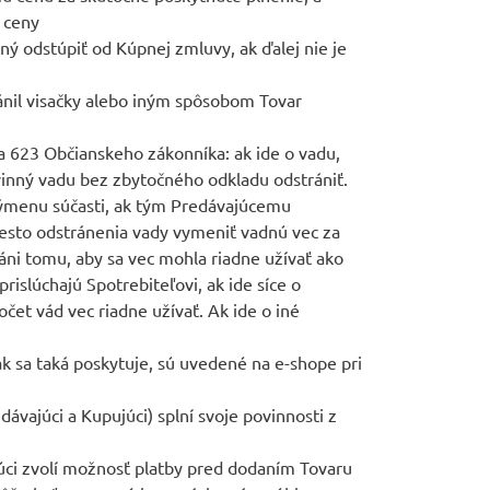
 ceny
ný odstúpiť od Kúpnej zmluvy, ak ďalej nie je
ránil visačky alebo iným spôsobom Tovar
a 623 Občianskeho zákonníka: ak ide o vadu,
ovinný vadu bez zbytočného odkladu odstrániť.
 výmenu súčasti, ak tým Predávajúcemu
esto odstránenia vady vymeniť vadnú vec za
áni tomu, aby sa vec mohla riadne užívať ako
islúchajú Spotrebiteľovi, ak ide síce o
čet vád vec riadne užívať. Ak ide o iné
k sa taká poskytuje, sú uvedené na e-shope pri
vajúci a Kupujúci) splní svoje povinnosti z
úci zvolí možnosť platby pred dodaním Tovaru