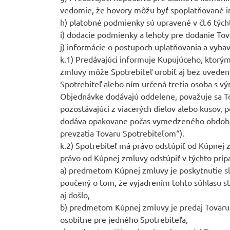
vedomie, že hovory môžu byť spoplatňované in
h) platobné podmienky sú upravené v čl.6 týc
i) dodacie podmienky a lehoty pre dodanie Tov
j) informácie o postupoch uplatňovania a vybav
k.1) Predávajúci informuje Kupujúceho, ktorý
zmluvy môže Spotrebiteľ urobiť aj bez uveden
Spotrebiteľ alebo ním určená tretia osoba s 
Objednávke dodávajú oddelene, považuje sa To
pozostávajúci z viacerých dielov alebo kusov,
dodáva opakovane počas vymedzeného obdobia,
prevzatia Tovaru Spotrebiteľom“).
k.2) Spotrebiteľ má právo odstúpiť od Kúpnej 
právo od Kúpnej zmluvy odstúpiť v týchto príp
a) predmetom Kúpnej zmluvy je poskytnutie služ
poučený o tom, že vyjadrením tohto súhlasu s
aj došlo,
b) predmetom Kúpnej zmluvy je predaj Tovaru
osobitne pre jedného Spotrebiteľa,