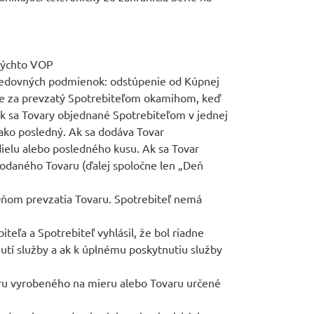
 týchto VOP
asledovných podmienok: odstúpenie od Kúpnej
uje za prevzatý Spotrebiteľom okamihom, keď
k sa Tovary objednané Spotrebiteľom v jednej
ako posledný. Ak sa dodáva Tovar
dielu alebo posledného kusu. Ak sa Tovar
daného Tovaru (ďalej spoločne len „Deň
 Dňom prevzatia Tovaru. Spotrebiteľ nemá
eľa a Spotrebiteľ vyhlásil, že bol riadne
tí služby a ak k úplnému poskytnutiu služby
ru vyrobeného na mieru alebo Tovaru určené