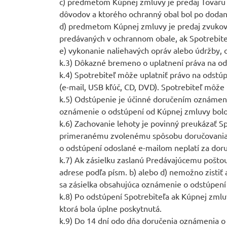
c) predmetom Kúpnej zmluvy je predaj Tovaru 
dôvodov a ktorého ochranný obal bol po dodan
d) predmetom Kúpnej zmluvy je predaj zvukov
predávaných v ochrannom obale, ak Spotrebiteľ
e) vykonanie naliehavých opráv alebo údržby, 
k.3) Dôkazné bremeno o uplatnení práva na od
k.4) Spotrebiteľ môže uplatniť právo na odstú
(e-mail, USB kľúč, CD, DVD). Spotrebiteľ môže 
k.5) Odstúpenie je účinné doručením oznámen
oznámenie o odstúpení od Kúpnej zmluvy bolo
k.6) Zachovanie lehoty je povinný preukázať S
primeranému zvolenému spôsobu doručovania, a
o odstúpení odoslané e-mailom neplatí za doruč
k.7) Ak zásielku zaslanú Predávajúcemu poštou
adrese podľa písm. b) alebo d) nemožno zistiť
sa zásielka obsahujúca oznámenie o odstúpení
k.8) Po odstúpení Spotrebiteľa ak Kúpnej zmlu
ktorá bola úplne poskytnutá.
k.9) Do 14 dní odo dňa doručenia oznámenia o