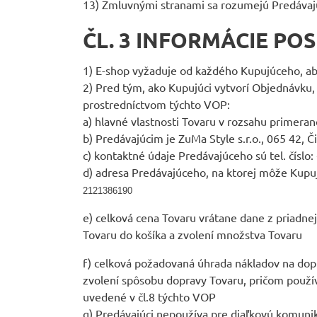
13) Zmluvnými stranami sa rozumejú Predávajú
ČL. 3 INFORMÁCIE P
1) E-shop vyžaduje od každého Kupujúceho, ab
2) Pred tým, ako Kupujúci vytvorí Objednávku
prostredníctvom týchto VOP:
a) hlavné vlastnosti Tovaru v rozsahu prime
b) Predávajúcim je ZuMa Style s.r.o., 065 42, Č
c) kontaktné údaje Predávajúceho sú tel. číslo
d) adresa Predávajúceho, na ktorej môže Kupujú
2121386190
e) celková cena Tovaru vrátane dane z priad
Tovaru do košíka a zvolení množstva Tovaru
f) celková požadovaná úhrada nákladov na do
zvolení spôsobu dopravy Tovaru, pričom použív
uvedené v čl.8 týchto VOP
g) Predávajúci nepoužíva pre diaľkovú komuniká