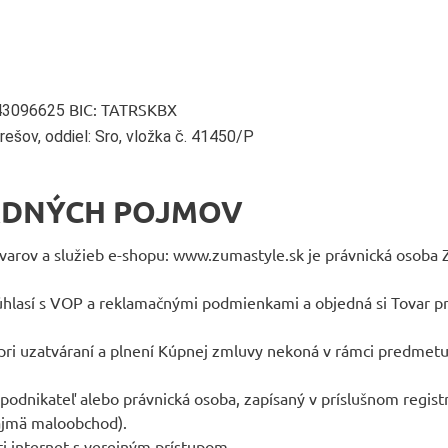
BIC: TATRSKBX
43096625
ešov, oddiel: Sro, vložka č. 41450/P
LADNÝCH POJMOV
varov a služieb e-shopu: www.zumastyle.sk je právnická osoba Zu
 súhlasí s VOP a reklamačnými podmienkami a objedná si Tovar 
á pri uzatváraní a plnení Kúpnej zmluvy nekoná v rámci predmetu
podnikateľ alebo právnická osoba, zapísaný v príslušnom registr
ajmä maloobchod).
ti internet s verejným prístupom.