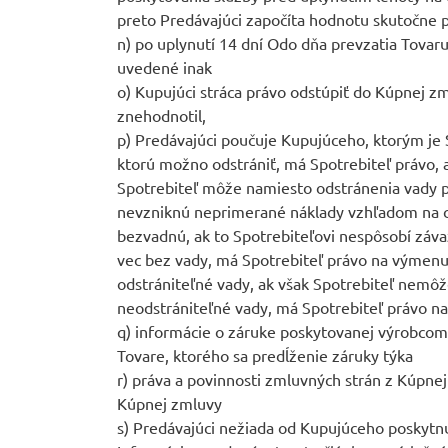
preto Predávajúci započíta hodnotu skutočne p
n) po uplynutí 14 dní Odo dňa prevzatia Tovaru
uvedené inak
o) Kupujúci stráca právo odstúpiť do Kúpnej zm
znehodnotil,
p) Predávajúci poučuje Kupujúceho, ktorým je 
ktorú možno odstrániť, má Spotrebiteľ právo, 
Spotrebiteľ môže namiesto odstránenia vady p
nevzniknú neprimerané náklady vzhľadom na c
bezvadnú, ak to Spotrebiteľovi nespôsobí závaž
vec bez vady, má Spotrebiteľ právo na výmenu v
odstrániteľné vady, ak však Spotrebiteľ nemôže
neodstrániteľné vady, má Spotrebiteľ právo na
q) informácie o záruke poskytovanej výrobcom 
Tovare, ktorého sa predĺženie záruky týka
r) práva a povinnosti zmluvných strán z Kúpne
Kúpnej zmluvy
s) Predávajúci nežiada od Kupujúceho poskytnu