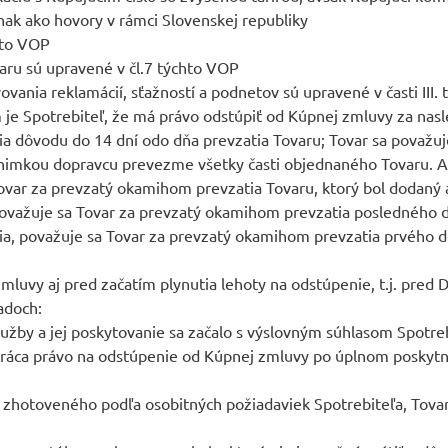
ak ako hovory v rámci Slovenskej republiky
hto VOP
aru sú upravené v čl.7 týchto VOP
ovania reklamácií, sťažností a podnetov sú upravené v časti III.
m je Spotrebiteľ, že má právo odstúpiť od Kúpnej zmluvy za n
ia dôvodu do 14 dní odo dňa prevzatia Tovaru; Tovar sa považ
výnimkou dopravcu prevezme všetky časti objednaného Tovaru. A
var za prevzatý okamihom prevzatia Tovaru, ktorý bol dodaný 
 považuje sa Tovar za prevzatý okamihom prevzatia posledného 
 považuje sa Tovar za prevzatý okamihom prevzatia prvého do
zmluvy aj pred začatím plynutia lehoty na odstúpenie, t.j. pred
adoch:
by a jej poskytovanie sa začalo s výslovným súhlasom Spotrebit
tráca právo na odstúpenie od Kúpnej zmluvy po úplnom poskytnu
 zhotoveného podľa osobitných požiadaviek Spotrebiteľa, Tova