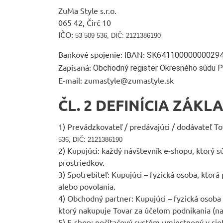
ZuMa Style s.r.o.
065 42, Čirč 10
IČO:
53 509 536,
DIČ: 2121386190
Bankové spojenie: IBAN:
SK64110000000029
Zapísaná:
Obchodný register Okresného súdu Pr
E-mail:
zumastyle@zumastyle.sk
ČL. 2 DEFINÍCIA ZÁK
1) Prevádzkovateľ / predávajúci / dodávateľ To
536, DIČ: 2121386190
2) Kupujúci: každý návštevník e-shopu, ktorý
prostriedkov.
3) Spotrebiteľ: Kupujúci – fyzická osoba, ktor
alebo povolania.
4) Obchodný partner: Kupujúci – fyzická osoba 
ktorý nakupuje Tovar za účelom podnikania (n
5) E-shop: počítačový systém umiestnený v sie