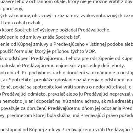
uzavretého v ochrannom obale, ktorý nie je možné vrátiť z dôv
í porušený,
ých záznamov, obrazových záznamov, zvukovoobrazových zázna
 tento obal rozbalil,
o ktoré Spotrebiteľ výslovne požiadal Predávajúceho.
stúpenie od zmluvy znáša Spotrebiteľ.
penie od Kúpnej zmluvy u Predávajúceho v listinnej podobe ale
použiť formulár, ktorý je prílohou týchto VOP.
ia o odstúpení Predávajúcemu. Lehota pre odstúpenie od Kúpne
 odoslané Predávajúcemu najneskôr v posledný deň lehoty.
potrebiteľ. Pri pochybnostiach o doručení sa oznámenie o odst
k Spotrebiteľ preukáže odoslanie oznámenia o odstúpení na a
ené, pokiaľ sa spotrebiteľovi vráti správa o nedoručiteľnosti e
 Predávajúci odmietol prevziať alebo ju Predávajúci neprevzal
 a nemožno ju ani doposlať na inú známu adresu, ak má adresát 
 považuje za doručenú Predávajúcemu dňom jej odoslania Predá
vy, predmetom ktorej bola služba, má Predávajúci právo požado
 odstúpení od Kúpnej zmluvy Predávajúcemu vráti Predávajúci 