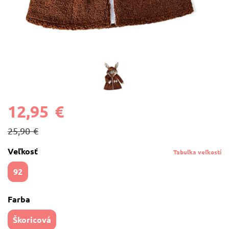
12,95 €
25,90 €
Veľkosť
Tabuľka veľkostí
92
Farba
Škoricová