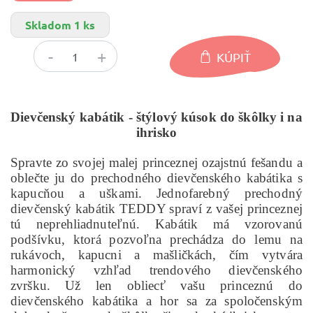
Skladom 1 ks
KÚPIŤ
Dievčenský kabátik - štýlový kúsok do škôlky i na
ihrisko
Spravte zo svojej malej princeznej ozajstnú fešandu a
oblečte ju do prechodného dievčenského kabátika s
kapucňou a uškami. Jednofarebný prechodný
dievčenský kabátik TEDDY spraví z vašej princeznej
tú neprehliadnuteľnú. Kabátik má vzorovanú
podšívku, ktorá pozvoľna prechádza do lemu na
rukávoch, kapucni a mašličkách, čím vytvára
harmonický vzhľad trendového dievčenského
zvršku. Už len obliecť vašu princeznú do
dievčenského kabátika a hor sa za spoločenským