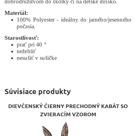
dobrodružstvom do škôlky či na detské ihrisko.
Materiál:
100% Polyester - ideálny do jarného/jesenného
počasia.
Starostlivosť:
prať pri 40 °
nežehliť
nesušiť v sušičke
Súvisiace produkty
DIEVČENSKÝ ČIERNY PRECHODNÝ KABÁT SO
ZVIERACÍM VZOROM