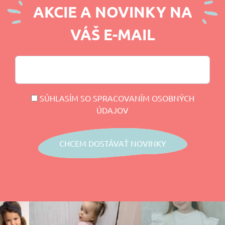
AKCIE A NOVINKY NA
VÁŠ E-MAIL
SÚHLASÍM SO SPRACOVANÍM OSOBNÝCH
ÚDAJOV
CHCEM DOSTÁVAŤ NOVINKY