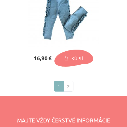
16,90 €
KÚPIŤ
1
2
MAJTE VŽDY ČERSTVÉ INFORMÁCIE