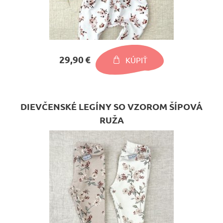
29,90 €
KÚPIŤ
DIEVČENSKÉ LEGÍNY SO VZOROM ŠÍPOVÁ
RUŽA