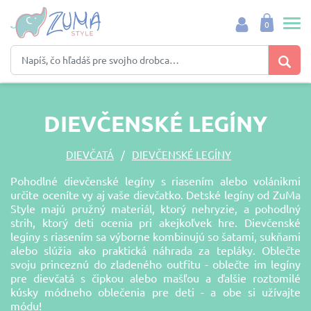
0
DIEVČENSKÉ LEGÍNY
DIEVČATÁ
DIEVČENSKÉ LEGÍNY
Pohodlné dievčenské legíny s riasením alebo volánikmi
určite oceníte vy aj vaše dievčatko. Detské legíny od ZuMa
Style majú pružný materiál, ktorý nehryzie, a pohodlný
strih, ktorý deti ocenia pri akejkoľvek hre. Dievčenské
leginy s riasením sa výborne kombinujú so šatami, sukňami
alebo slúžia ako praktická náhrada za tepláky. Oblečte
svoju princeznú do zladeného outfitu - oblečte im legíny
pre dievčatá s čipkou alebo mašľou a ďalšie roztomilé
kúsky módneho oblečenia pre deti - a obe si užívajte
módu!