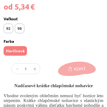
od 5,34 €
Veľkosť
92
98
Farba
Horčicová
KÚPIŤ
Nadčasové krátke chlapčenské nohavice
Vhodne zvoleným oblečením nemusí byť horúce leto
utrpením. Krátke chlapčenské nohavice s elastickým
pásom poskytnú vášmu dieťatku bavlnené pohodlie a