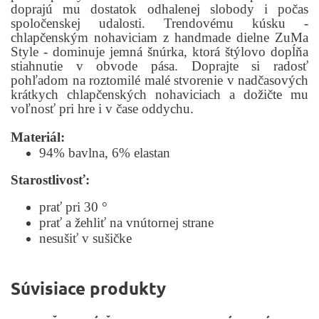
doprajú mu dostatok odhalenej slobody i počas
spoločenskej udalosti. Trendovému kúsku -
chlapčenským nohaviciam z handmade dielne ZuMa
Style - dominuje jemná šnúrka, ktorá štýlovo dopĺňa
stiahnutie v obvode pása. Doprajte si radosť
pohľadom na roztomilé malé stvorenie v nadčasových
krátkych chlapčenských nohaviciach a dožičte mu
voľnosť pri hre i v čase oddychu.
Materiál:
94% bavlna, 6% elastan
Starostlivosť:
prať pri 30 °
prať a žehliť na vnútornej strane
nesušiť v sušičke
Súvisiace produkty