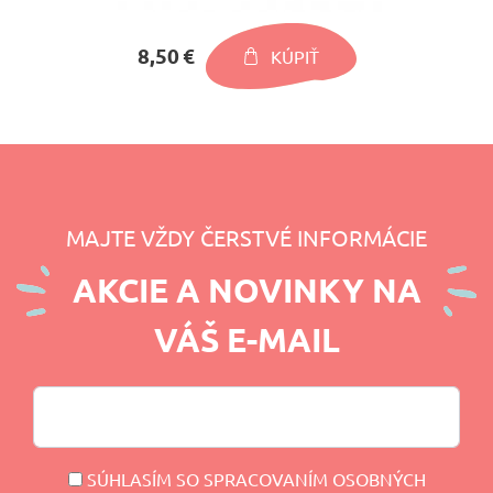
8,50 €
KÚPIŤ
MAJTE VŽDY ČERSTVÉ INFORMÁCIE
AKCIE A NOVINKY NA
VÁŠ E-MAIL
SÚHLASÍM SO SPRACOVANÍM OSOBNÝCH