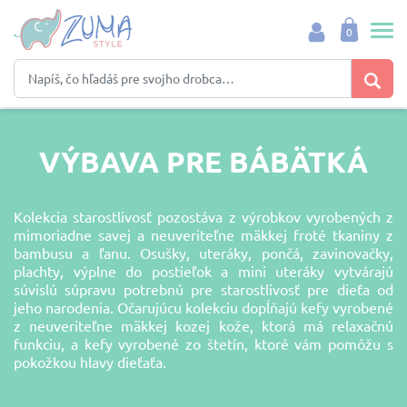
0
VÝBAVA PRE BÁBÄTKÁ
Kolekcia starostlivosť pozostáva z výrobkov vyrobených z
mimoriadne savej a neuveriteľne mäkkej froté tkaniny z
bambusu a ľanu. Osušky, uteráky, pončá, zavinovačky,
plachty, výplne do postieľok a mini uteráky vytvárajú
súvislú súpravu potrebnú pre starostlivosť pre dieťa od
jeho narodenia. Očarujúcu kolekciu dopĺňajú kefy vyrobené
z neuveriteľne mäkkej kozej kože, ktorá má relaxačnú
funkciu, a kefy vyrobené zo štetín, ktoré vám pomôžu s
pokožkou hlavy dieťaťa.